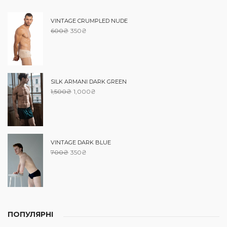
VINTAGE CRUMPLED NUDE
600
₴
350
₴
SILK ARMANI DARK GREEN
1,500
₴
1,000
₴
VINTAGE DARK BLUE
700
₴
350
₴
ПОПУЛЯРНІ