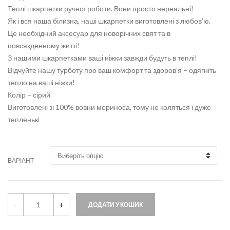
Теплі шкарпетки ручної роботи. Вони просто нереальні!
Як і вся наша білизна, наші шкарпетки виготовлені з любов’ю.
Це необхідний аксесуар для новорічних свят та в
повсякденному житті!
З нашими шкарпетками ваші ніжки завжди будуть в теплі!
Відчуйте нашу турботу про ваш комфорт та здоров’я – одягніть
тепло на ваші ніжки!
Колір – сірий
Виготовлені зі 100% вовни мериноса, тому не коляться і дуже
тепленькі
ВАРІАНТ
Ш
-
+
ДОДАТИ У КОШИК
к
а
р