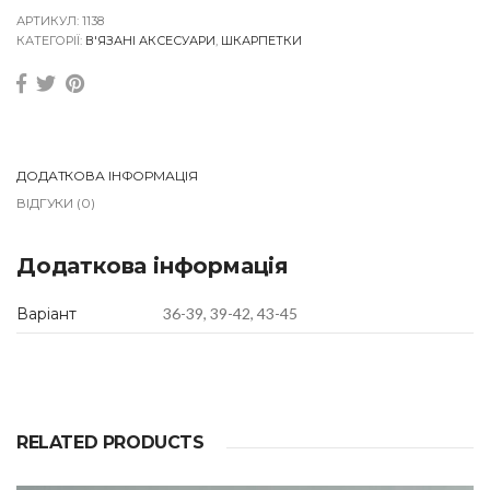
п
е
АРТИКУЛ:
1138
т
КАТЕГОРІЇ:
В'ЯЗАНІ АКСЕСУАРИ
,
ШКАРПЕТКИ
к
и
в
'
я
з
а
ДОДАТКОВА ІНФОРМАЦІЯ
н
ВІДГУКИ (0)
і
G
r
Додаткова інформація
a
y
2
Варіант
36-39, 39-42, 43-45
0
2
6
q
u
a
n
RELATED PRODUCTS
t
i
t