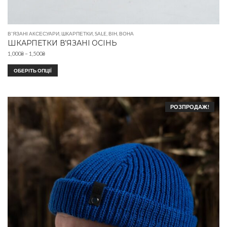
В'ЯЗАНІ АКСЕСУАРИ
,
ШКАРПЕТКИ
,
SALE
,
ВІН
,
ВОНА
ШКАРПЕТКИ В’ЯЗАНІ ОСІНЬ
1,000
₴
–
1,500
₴
ОБЕРІТЬ ОПЦІЇ
РОЗПРОДАЖ!