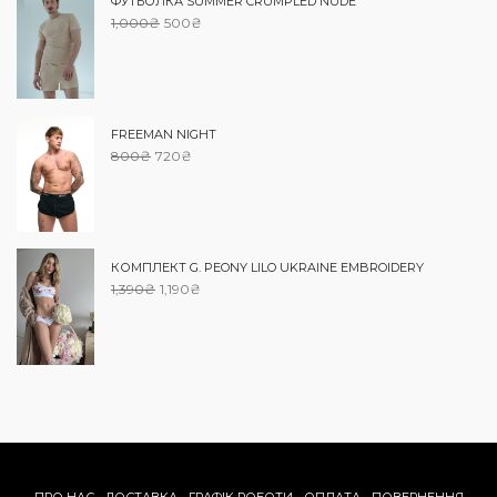
ФУТБОЛКА SUMMER CRUMPLED NUDE
1,000
₴
500
₴
FREEMAN NIGHT
800
₴
720
₴
КОМПЛЕКТ G. PEONY LILO UKRAINE EMBROIDERY
1,390
₴
1,190
₴