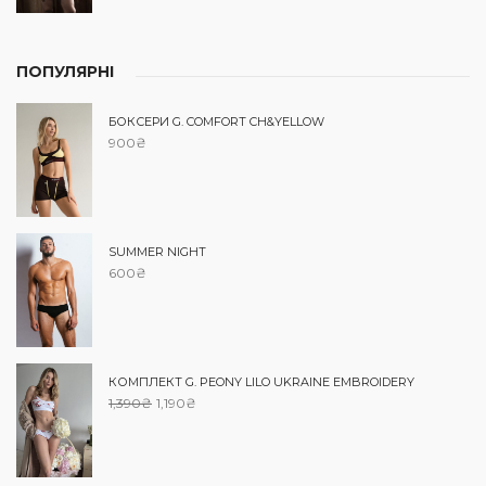
ПОПУЛЯРНІ
БОКСЕРИ G. COMFORT CH&YELLOW
900
₴
SUMMER NIGHT
600
₴
КОМПЛЕКТ G. PEONY LILO UKRAINE EMBROIDERY
1,390
₴
1,190
₴