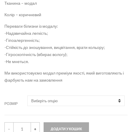
Тканина – модал
Колір – коричневий
Переваги білизни із модалу:
-Надзвичайна легкість;
-Гіпоалергенність;
-Стійкість до зношування, вицвітання, врати кольору;
-Гігроскопічність (вбирає вологу);
-Не мнеться.
Ми використовуємо модал преміум якості, який виготовляють і
фарбують нам на замовлення
РОЗМІР
G
-
+
ДОДАТИ У КОШИК
a