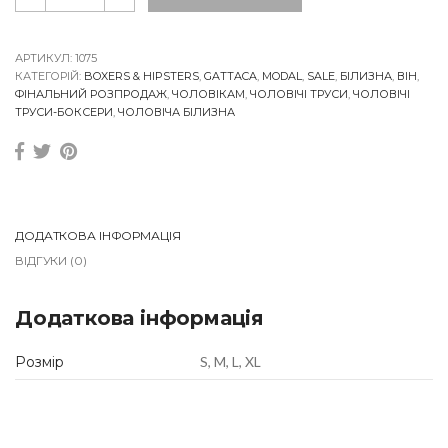
t
t
a
c
АРТИКУЛ:
1075
a
КАТЕГОРІЙ:
BOXERS & HIPSTERS
,
GATTACA
,
MODAL
,
SALE
,
БІЛИЗНА
,
ВІН
,
M
ФІНАЛЬНИЙ РОЗПРОДАЖ
,
ЧОЛОВІКАМ
,
ЧОЛОВІЧІ ТРУСИ
,
ЧОЛОВІЧІ
o
ТРУСИ-БОКСЕРИ
,
ЧОЛОВІЧА БІЛИЗНА
d
a
l
C
h
o
c
ДОДАТКОВА ІНФОРМАЦІЯ
o
ВІДГУКИ (0)
l
a
t
q
Додаткова інформація
u
a
Розмір
S, M, L, XL
n
t
i
t
y