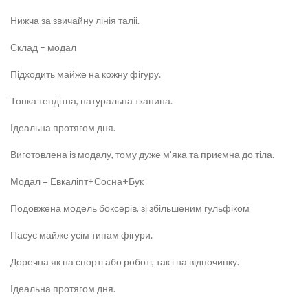
Нижча за звичайну лінія таліі.
Склад – модал
Підходить майже на кожну фігуру.
Тонка тендітна, натуральна тканина.
Ідеальна протягом дня.
Виготовлена із модалу, тому дуже м’яка та приємна до тіла.
Модал = Евкаліпт+Сосна+Бук
Подовжена модель боксерів, зі збільшеним гульфіком
Пасує майже усім типам фігури.
Доречна як на спорті або роботі, так і на відпочинку.
Ідеальна протягом дня.