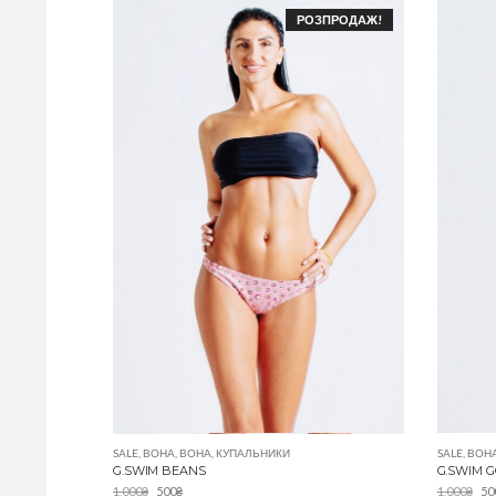
РОЗПРОДАЖ!
SALE
,
ВОНА
,
ВОНА
,
КУПАЛЬНИКИ
SALE
,
ВОН
G.SWIM BEANS
G.SWIM 
1,000
₴
500
₴
1,000
₴
50