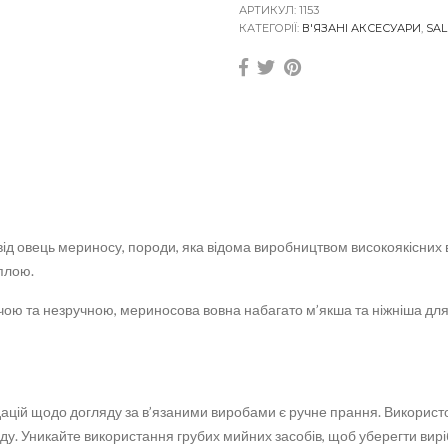
н
АРТИКУЛ:
1153
а
КАТЕГОРІЇ:
В'ЯЗАНІ АКСЕСУАРИ
,
SAL
Ш
а
п
к
а
б
і
н
і
з
в
о
ід овець мериносу, породи, яка відома виробництвом високоякісних в
в
н
еплою.
и
м
ючою та незручною, мериносова вовна набагато м’якша та ніжніша для
е
р
и
н
о
с
ацій щодо догляду за в’язаними виробами є ручне прання. Використов
у
у. Уникайте використання грубих мийних засобів, щоб уберегти вирі
G