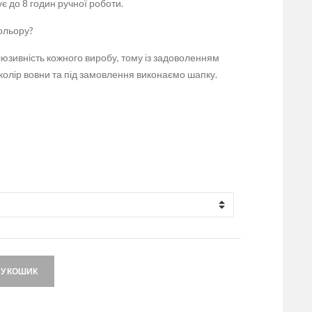
є до 8 годин ручної роботи.
ольору?
люзивність кожного виробу, тому із задоволенням
колір вовни та під замовлення виконаємо шапку.
 У КОШИК