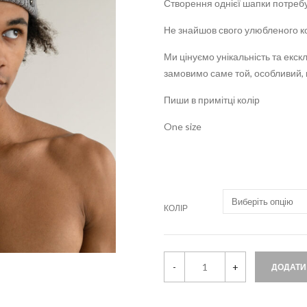
Створення однієї шапки потребу
Не знайшов свого улюбленого к
Ми цінуємо унікальність та екск
замовимо саме той, особливий, 
Пиши в примітці колір
One size
КОЛІР
В
-
+
ДОДАТИ
'
я
з
а