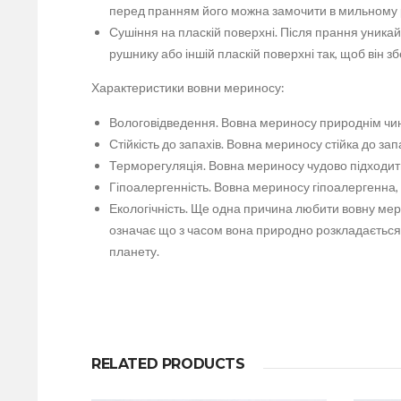
перед пранням його можна замочити в мильному ро
Сушіння на пласкій поверхні. Після прання уника
рушнику або іншій пласкій поверхні так, щоб він
Характеристики вовни мериносу:
Вологовідведення. Вовна мериносу природнім чино
Стійкість до запахів. Вовна мериносу стійка до зап
Терморегуляція. Вовна мериносу чудово підходить 
Гіпоалергенність. Вовна мериносу гіпоалергенна,
Екологічність. Ще одна причина любити вовну мер
означає що з часом вона природно розкладається 
планету.
RELATED PRODUCTS