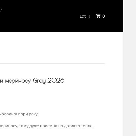
КИ
0
LOGIN
овни мериносу Gray 2026
холодної пори року.
ериносу, тому дуже приємна на дотик та тепла.