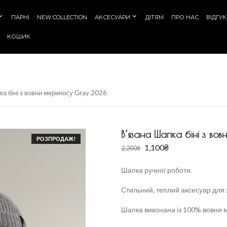
ПАРНІ
NEW COLLECTION
АКСЕСУАРИ
ДІТЯМ
ПРО НАС
ВІДГУ
КОШИК
ка біні з вовни мериносу Gray 2026
В’язана Шапка біні з в
РОЗПРОДАЖ!
1,100
₴
2,200
₴
Шапка ручної роботи.
Стильний, теплий аксесуар для 
Шапка виконана із 100% вовни м