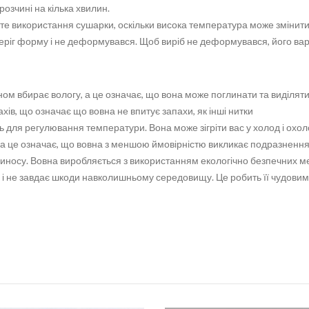
r
зчині на кілька хвилин.
a
йте використання сушарки, оскільки висока температура може змінити
y
2
 зберіг форму і не деформувався. Щоб виріб не деформувався, його в
0
2
6
q
м вбирає вологу, а це означає, що вона може поглинати та виділяти 
u
a
ахів, що означає що вовна не впитує запахи, як інші нитки
n
для регулювання температури. Вона може зігріти вас у холод і охоло
t
 а це означає, що вовна з меншою ймовірністю викликає подразнення
i
t
иносу. Вовна виробляється з використанням екологічно безпечних ме
y
і не завдає шкоди навколишньому середовищу. Це робить її чудовим 