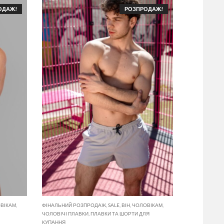
ОДАЖ!
РОЗПРОДАЖ!
ВІКАМ
,
ФІНАЛЬНИЙ РОЗПРОДАЖ
,
SALE
,
ВІН
,
ЧОЛОВІКАМ
,
ЧОЛОВІЧІ ПЛАВКИ
,
ПЛАВКИ ТА ШОРТИ ДЛЯ
КУПАННЯ