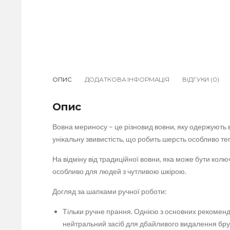
ОПИС
ДОДАТКОВА ІНФОРМАЦІЯ
ВІДГУКИ (0)
Опис
Вовна мериносу – це різновид вовни, яку одержують в
унікальну звивистість, що робить шерсть особливо т
На відміну від традиційної вовни, яка може бути кол
особливо для людей з чутливою шкірою.
Догляд за шапками ручної роботи:
Тільки ручне прання. Однією з основних рекоменд
нейтральний засіб для дбайливого видалення бруд