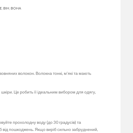
E
,
ВІН
,
ВОНА
овняних волокон. Волокна тонкі, м’які та мають
 шкіри. Це робить її ідеальним вибором для одягу,
уйте прохолодну воду (до 30 градусів) та
б від пошкоджень. Якщо виріб сильно забруднений,