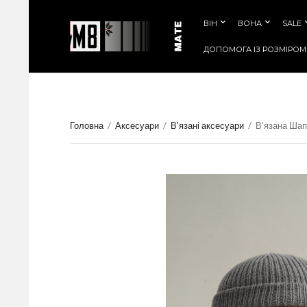
ВІН
ВОНА
SALE
ДОПОМОГА IЗ РОЗМIРОМ
Головна
/
Аксесуари
/
В'язані аксесуари
/
В’язана Шап