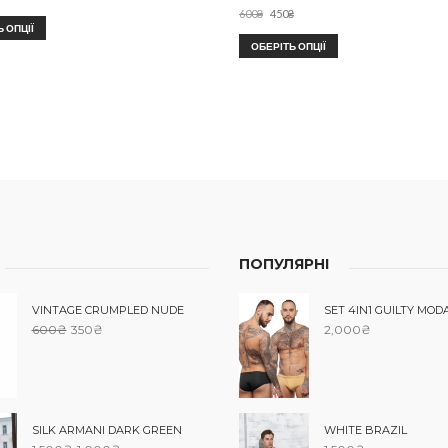
600
₴
450
₴
 ОПЦІЇ
ОБЕРІТЬ ОПЦІЇ
ПОПУЛЯРНІ
VINTAGE CRUMPLED NUDE
SET 4IN1 GUILTY MOD
600
₴
350
₴
2,000
₴
SILK ARMANI DARK GREEN
WHITE BRAZIL