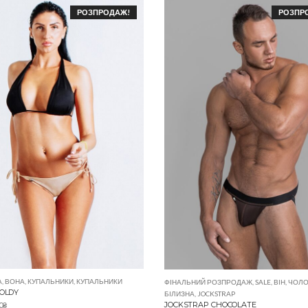
РОЗПРОДАЖ!
РОЗПР
А
,
ВОНА
,
КУПАЛЬНИКИ
,
КУПАЛЬНИКИ
ФІНАЛЬНИЙ РОЗПРОДАЖ
,
SALE
,
ВІН
,
ЧОЛО
GOLDY
БІЛИЗНА
,
JOCKSTRAP
JOCKSTRAP CHOCOLATE
0
₴