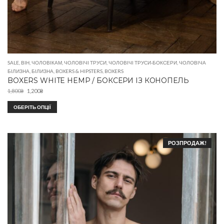
SALE
,
ВІН
,
ЧОЛОВІКАМ
,
ЧОЛОВІЧІ ТРУСИ
,
ЧОЛОВІЧІ ТРУСИ-БОКСЕРИ
,
ЧОЛОВІЧА
БІЛИЗНА
,
БІЛИЗНА
,
BOXERS & HIPSTERS
,
BOXERS
BOXERS WHITE HEMP / БОКСЕРИ ІЗ КОНОПЕЛЬ
1,800
₴
1,200
₴
ОБЕРІТЬ ОПЦІЇ
РОЗПРОДАЖ!