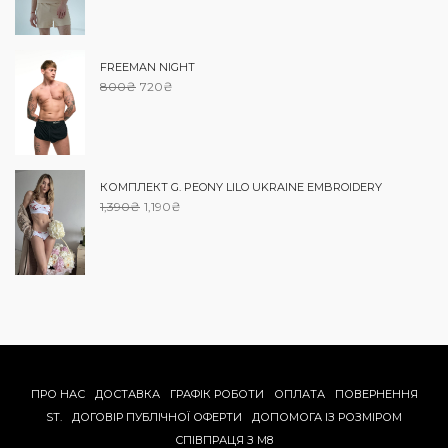
FREEMAN NIGHT
800
₴
720
₴
КОМПЛЕКТ G. PEONY LILO UKRAINE EMBROIDERY
1,390
₴
1,190
₴
ПРО НАС
ДОСТАВКА
ГРАФІК РОБОТИ
ОПЛАТА
ПОВЕРНЕННЯ
ST.
ДОГОВІР ПУБЛІЧНОЇ ОФЕРТИ
ДОПОМОГА IЗ РОЗМIРОМ
СПІВПРАЦЯ З M8