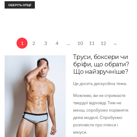
ОБЕРІТЬ ОПЦІЇ
1
2
3
4
…
10
11
12
→
Труси, боксери чи
бріфи, що обрати?
Що найзручніше?
Це досить дискусійна тема.
Можливо, ви не отримаєте
твердої відповіді. Тим не
менш, спробуємо порівняти
деякі моделі. Спробуємо
розповісти про плюси і
мінуси.