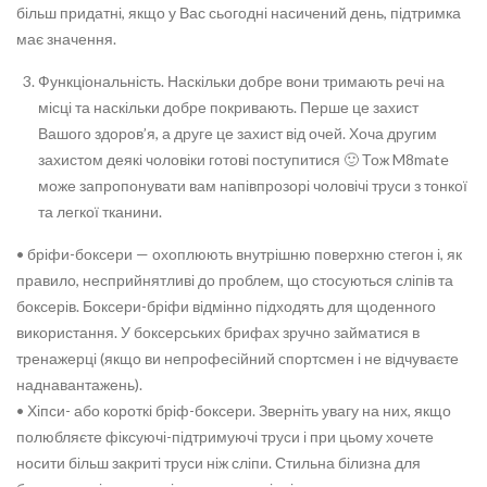
більш придатні, якщо у Вас сьогодні насичений день, підтримка
має значення.
Функціональність. Наскільки добре вони тримають речі на
місці та наскільки добре покривають. Перше це захист
Вашого здоров’я, а друге це захист від очей. Хоча другим
захистом деякі чоловіки готові поступитися 🙂 Тож M8mate
може запропонувати вам напівпрозорі чоловічі труси з тонкої
та легкої тканини.
• бріфи-боксери — охоплюють внутрішню поверхню стегон і, як
правило, несприйнятливі до проблем, що стосуються сліпів та
боксерів. Боксери-бріфи відмінно підходять для щоденного
використання. У боксерських брифах зручно займатися в
тренажерці (якщо ви непрофесійний спортсмен і не відчуваєте
наднавантажень).
• Хіпси- або короткі бріф-боксери. Зверніть увагу на них, якщо
полюбляєте фіксуючі-підтримуючі труси і при цьому хочете
носити більш закриті труси ніж сліпи. Стильна білизна для