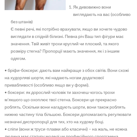
Як дивовижно вони
виглядають на вас (особливо
без штанів)
Є певні речі, які потрібно врахувати, якщо ви хочете чудово
виглядати в спідній білизні. Певна річ Ваш тип фігури має
значення. Твій живіт трохи круглий чи плоский, та якого
розміру стегна? Пропорції мають значення, як і з іншим
одягом.
• бріфи-боксери: дають вам найкраще з обох світів. Вони схожі
на худорляві шорти, які надають ногам додаткової
привабливості (особливо якщо ви у формі).
• боксери: як дорослий чоловік ти захочеш чогось трохи
м’якшого що охоплює твої стегна. Боксери це прекрасно
роблять. Оскільки вони нагадують шорти, вони також роблять
нижню частину тіла більшою. Боксери допомагають регулювати
незначні диспропорції для тих, хто на худому боці.
• сліпи (вони ж труси-плавки або класичні) – на жаль, не кожна
людина має статуру моделі чи професійного спортсмена.