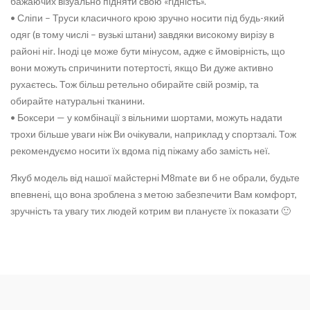
бажаючих візуально підняти свою «гідність».
• Сліпи – Труси класичного крою зручно носити під будь-який
одяг (в тому числі – вузькі штани) завдяки високому вирізу в
районі ніг. Іноді це може бути мінусом, адже є ймовірність, що
вони можуть спричинити потертості, якщо Ви дуже активно
рухаєтесь. Тож більш ретельно обирайте свій розмір, та
обирайте натуральні тканини.
• Боксери — у комбінації з вільними шортами, можуть надати
трохи більше уваги ніж Ви очікували, наприклад у спортзалі. Тож
рекомендуємо носити їх вдома під піжаму або замість неї.
Якуб модель від нашої майстерні M8mate ви б не обрали, будьте
впевнені, що вона зроблена з метою забезпечити Вам комфорт,
зручність та увагу тих людей котрим ви плануєте їх показати 🙂