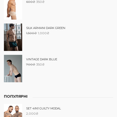
600
₴
350
₴
SILK ARMANI DARK GREEN
1,500
₴
1,000
₴
VINTAGE DARK BLUE
700
₴
350
₴
ПОПУЛЯРНІ
SET 4IN1 GUILTY MODAL
2,000
₴