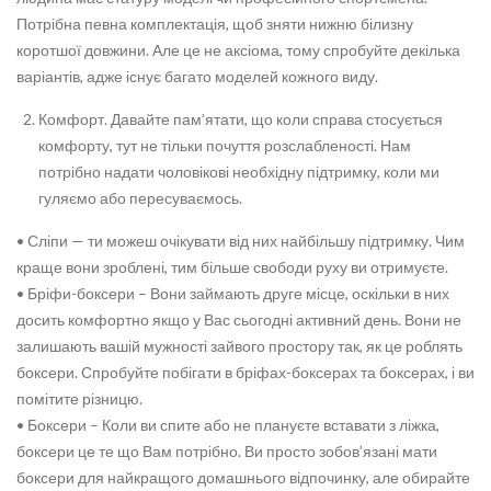
Потрібна певна комплектація, щоб зняти нижню білизну
коротшої довжини. Але це не аксіома, тому спробуйте декілька
варіантів, адже існує багато моделей кожного виду.
Комфорт. Давайте пам’ятати, що коли справа стосується
комфорту, тут не тільки почуття розслабленості. Нам
потрібно надати чоловікові необхідну підтримку, коли ми
гуляємо або пересуваємось.
• Сліпи — ти можеш очікувати від них найбільшу підтримку. Чим
краще вони зроблені, тим більше свободи руху ви отримуєте.
• Бріфи-боксери – Вони займають друге місце, оскільки в них
досить комфортно якщо у Вас сьогодні активний день. Вони не
залишають вашій мужності зайвого простору так, як це роблять
боксери. Спробуйте побігати в бріфах-боксерах та боксерах, і ви
помітите різницю.
• Боксери – Коли ви спите або не плануєте вставати з ліжка,
боксери це те що Вам потрібно. Ви просто зобов’язані мати
боксери для найкращого домашнього відпочинку, але обирайте