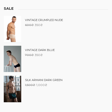
SALE
VINTAGE CRUMPLED NUDE
600
₴
350
₴
VINTAGE DARK BLUE
700
₴
350
₴
SILK ARMANI DARK GREEN
1,500
₴
1,000
₴