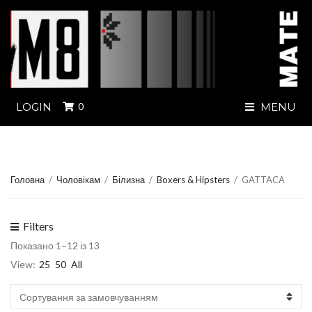
LOGIN
0
MENU
Головна
/
Чоловікам
/
Білизна
/
Boxers & Hipsters
/
GATTACA
Filters
Показано 1–12 із 13
View:
25
50
All