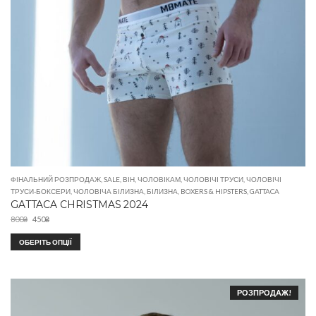
ФІНАЛЬНИЙ РОЗПРОДАЖ
,
SALE
,
ВІН
,
ЧОЛОВІКАМ
,
ЧОЛОВІЧІ ТРУСИ
,
ЧОЛОВІЧІ
ТРУСИ-БОКСЕРИ
,
ЧОЛОВІЧА БІЛИЗНА
,
БІЛИЗНА
,
BOXERS & HIPSTERS
,
GATTACA
GATTACA CHRISTMAS 2024
800
₴
450
₴
ОБЕРІТЬ ОПЦІЇ
РОЗПРОДАЖ!