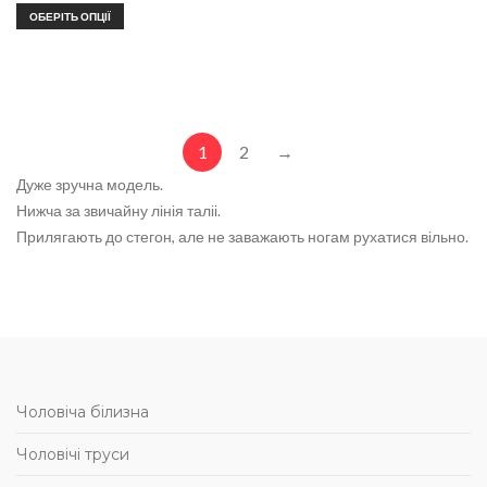
ОБЕРІТЬ ОПЦІЇ
1
2
→
Дуже зручна модель.
Нижча за звичайну лінія таліі.
Прилягають до стегон, але не заважають ногам рухатися вільно.
Чоловіча білизна
Чоловічі труси