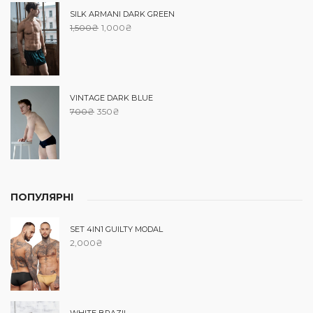
SILK ARMANI DARK GREEN
1,500
₴
1,000
₴
VINTAGE DARK BLUE
700
₴
350
₴
ПОПУЛЯРНІ
SET 4IN1 GUILTY MODAL
2,000
₴
WHITE BRAZIL