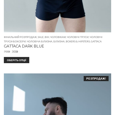
ФІНАЛЬНИЙ РОЗПРОДАЖ
,
SALE
,
ВІН
,
ЧОЛОВІКАМ
,
ЧОЛОВІЧІ ТРУСИ
,
ЧОЛОВІЧІ
ТРУСИ-БОКСЕРИ
,
ЧОЛОВІЧА БІЛИЗНА
,
БІЛИЗНА
,
BOXERS & HIPSTERS
,
GATTACA
GATTACA DARK BLUE
700
₴
300
₴
ОБЕРІТЬ ОПЦІЇ
РОЗПРОДАЖ!