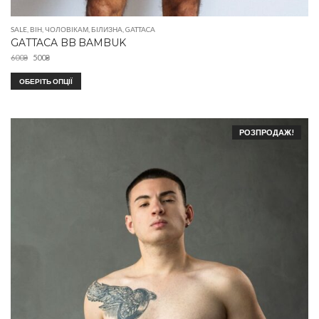
SALE
,
ВІН
,
ЧОЛОВІКАМ
,
БІЛИЗНА
,
GATTACA
GATTACA BB BAMBUK
600
₴
500
₴
ОБЕРІТЬ ОПЦІЇ
РОЗПРОДАЖ!