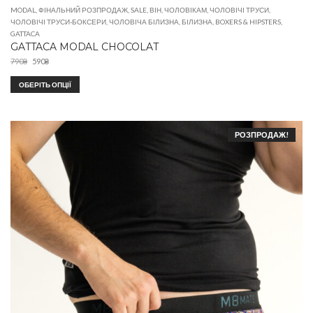
MODAL
,
ФІНАЛЬНИЙ РОЗПРОДАЖ
,
SALE
,
ВІН
,
ЧОЛОВІКАМ
,
ЧОЛОВІЧІ ТРУСИ
,
ЧОЛОВІЧІ ТРУСИ-БОКСЕРИ
,
ЧОЛОВІЧА БІЛИЗНА
,
БІЛИЗНА
,
BOXERS & HIPSTERS
,
GATTACA
GATTACA MODAL CHOCOLAT
790
₴
590
₴
ОБЕРІТЬ ОПЦІЇ
РОЗПРОДАЖ!