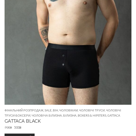
ФІНАЛЬНИЙ РОЗПРОДАЖ
,
SALE
,
ВІН
,
ЧОЛОВІКАМ
,
ЧОЛОВІЧІ ТРУСИ
,
ЧОЛОВІЧІ
ТРУСИ-БОКСЕРИ
,
ЧОЛОВІЧА БІЛИЗНА
,
БІЛИЗНА
,
BOXERS & HIPSTERS
,
GATTACA
GATTACA BLACK
700
₴
500
₴