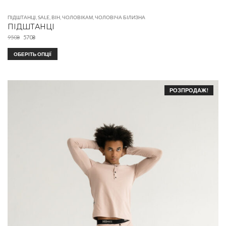
ПІДШТАНЦІ
,
SALE
,
ВІН
,
ЧОЛОВІКАМ
,
ЧОЛОВІЧА БІЛИЗНА
ПІДШТАНЦІ
950
₴
570
₴
ОБЕРІТЬ ОПЦІЇ
РОЗПРОДАЖ!