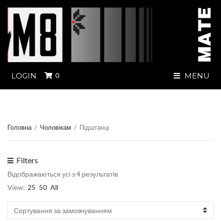
LOGIN
0
MENU
Головна
/
Чоловікам
/
Підштанці
Filters
Відображаються усі з 4 результатів
View:
25
50
All