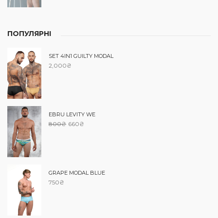
ПОПУЛЯРНІ
SET 4IN1 GUILTY MODAL
2,000
₴
EBRU LEVITY WE
800
₴
660
₴
GRAPE MODAL BLUE
750
₴