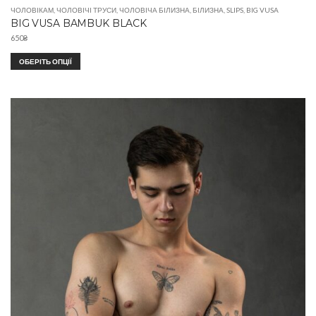
ЧОЛОВІКАМ
,
ЧОЛОВІЧІ ТРУСИ
,
ЧОЛОВІЧА БІЛИЗНА
,
БІЛИЗНА
,
SLIPS
,
BIG VUSA
BIG VUSA BAMBUK BLACK
650
₴
ОБЕРІТЬ ОПЦІЇ