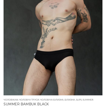
ЧОЛОВІКАМ
,
ЧОЛОВІЧІ ТРУСИ
,
ЧОЛОВІЧА БІЛИЗНА
,
БІЛИЗНА
,
SLIPS
,
SUMMER
SUMMER BAMBUK BLACK