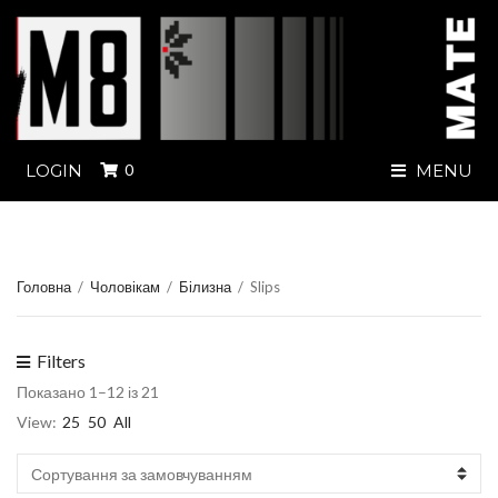
LOGIN
0
MENU
Головна
/
Чоловікам
/
Білизна
/
Slips
Filters
Показано 1–12 із 21
View:
25
50
All