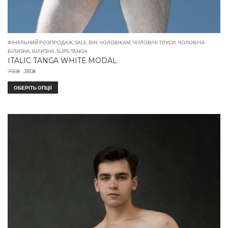
ФІНАЛЬНИЙ РОЗПРОДАЖ
,
SALE
,
ВІН
,
ЧОЛОВІКАМ
,
ЧОЛОВІЧІ ТРУСИ
,
ЧОЛОВІЧА
БІЛИЗНА
,
БІЛИЗНА
,
SLIPS
,
TANGA
ITALIC TANGA WHITE MODAL
700
₴
380
₴
ОБЕРІТЬ ОПЦІЇ