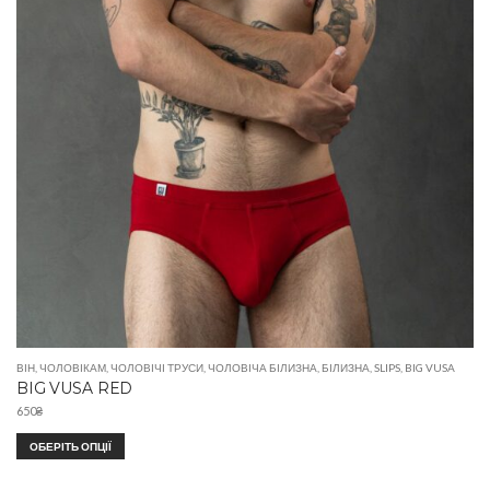
ВІН
,
ЧОЛОВІКАМ
,
ЧОЛОВІЧІ ТРУСИ
,
ЧОЛОВІЧА БІЛИЗНА
,
БІЛИЗНА
,
SLIPS
,
BIG VUSA
BIG VUSA RED
650
₴
ОБЕРІТЬ ОПЦІЇ