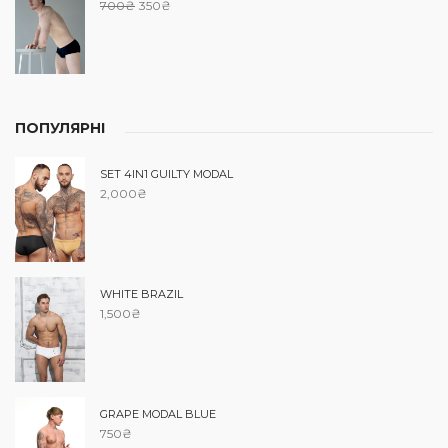
700
₴
350
₴
ПОПУЛЯРНІ
SET 4IN1 GUILTY MODAL
2,000
₴
WHITE BRAZIL
1,500
₴
GRAPE MODAL BLUE
750
₴