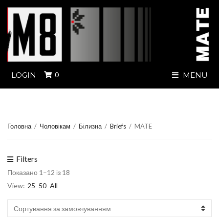
LOGIN
0
MENU
Головна
/
Чоловікам
/
Білизна
/
Briefs
/
MATE
Filters
Показано 1–12 із 18
View:
25
50
All