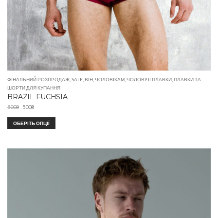
ФІНАЛЬНИЙ РОЗПРОДАЖ
,
SALE
,
ВІН
,
ЧОЛОВІКАМ
,
ЧОЛОВІЧІ ПЛАВКИ
,
ПЛАВКИ ТА
ШОРТИ ДЛЯ КУПАННЯ
BRAZIL FUCHSIA
800
₴
500
₴
ОБЕРІТЬ ОПЦІЇ