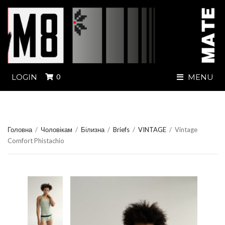
LOGIN
0
MENU
Головна
/
Чоловікам
/
Білизна
/
Briefs
/
VINTAGE
/
Vintage
Comfort Phistachio