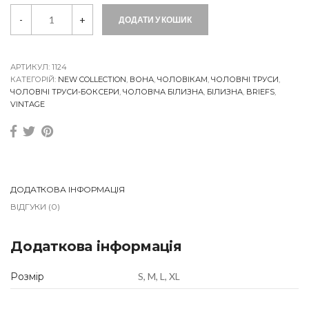
V
-
+
ДОДАТИ У КОШИК
i
n
t
a
g
АРТИКУЛ:
1124
e
КАТЕГОРІЙ:
NEW COLLECTION
,
ВОНА
,
ЧОЛОВІКАМ
,
ЧОЛОВІЧІ ТРУСИ
,
C
ЧОЛОВІЧІ ТРУСИ-БОКСЕРИ
,
ЧОЛОВІЧА БІЛИЗНА
,
БІЛИЗНА
,
BRIEFS
,
o
VINTAGE
m
f
o
r
t
P
h
ДОДАТКОВА ІНФОРМАЦІЯ
i
ВІДГУКИ (0)
s
t
a
c
Додаткова інформація
h
i
Розмір
S, M, L, XL
o
q
u