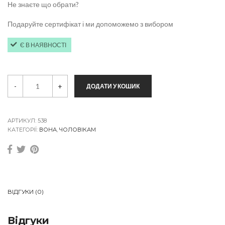
Не знаєте що обрати?
Подаруйте сертифікат і ми допоможемо з вибором
Є В НАЯВНОСТІ
С
-
+
ДОДАТИ У КОШИК
е
р
т
и
ф
АРТИКУЛ:
538
і
КАТЕГОРІЇ:
ВОНА
,
ЧОЛОВІКАМ
к
а
т
1
0
0
0
ВІДГУКИ (0)
₴
q
u
Відгуки
a