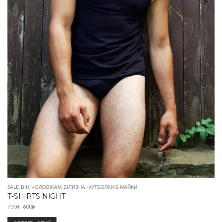
SALE
,
ВІН
,
ЧОЛОВІКАМ
,
БІЛИЗНА
,
ФУТБОЛКИ & МАЙКИ
T-SHIRTS NIGHT
750
₴
600
₴