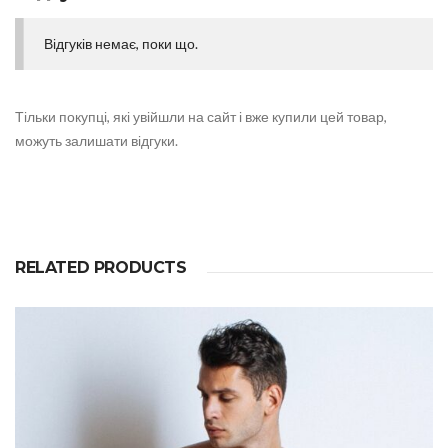
n
t
Відгуків немає, поки що.
i
t
y
Тільки покупці, які увійшли на сайт і вже купили цей товар,
можуть залишати відгуки.
RELATED PRODUCTS