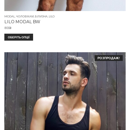
MODAL
,
ЧОЛОВІКАМ
,
БІЛИЗНА
,
LILO
LILO MODAL BW
800
₴
ОБЕРІТЬ ОПЦІЇ
РОЗПРОДАЖ!