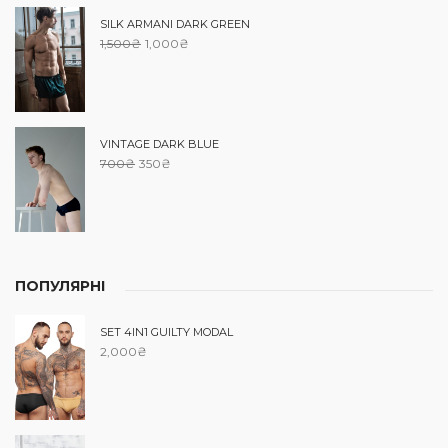
SILK ARMANI DARK GREEN
1,500
₴
1,000
₴
VINTAGE DARK BLUE
700
₴
350
₴
ПОПУЛЯРНІ
SET 4IN1 GUILTY MODAL
2,000
₴