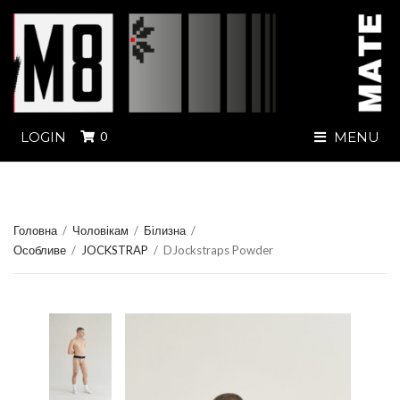
LOGIN
0
MENU
Головна
/
Чоловікам
/
Білизна
/
Особливе
/
JOCKSTRAP
/
DJockstraps Powder