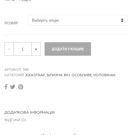
РОЗМІР
D
-
+
ДОДАТИ У КОШИК
J
o
c
k
s
АРТИКУЛ:
1183
t
КАТЕГОРІЙ:
JOCKSTRAP
,
БІЛИЗНА
,
ВІН
,
ОСОБЛИВЕ
,
ЧОЛОВІКАМ
r
a
p
s
P
o
w
ДОДАТКОВА ІНФОРМАЦІЯ
d
ВІДГУКИ (0)
e
r
q