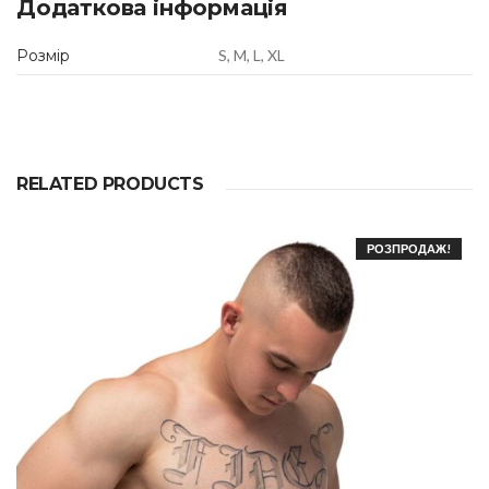
Додаткова інформація
u
a
n
Розмір
S, M, L, XL
t
i
t
y
RELATED PRODUCTS
РОЗПРОДАЖ!