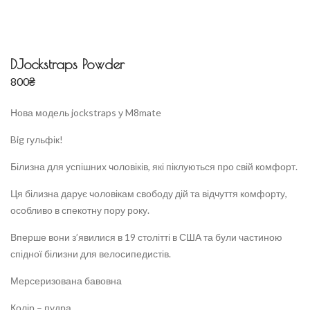
DJockstraps Powder
800
₴
Нова модель jockstraps у M8mate
Big гульфік!
Білизна для успішних чоловіків, які піклуються про свій комфорт.
Ця білизна дарує чоловікам свободу дій та відчуття комфорту,
особливо в спекотну пору року.
Вперше вони з’явилися в 19 столітті в США та були частиною
спідної білизни для велосипедистів.
Мерсеризована бавовна
Колір – пудра