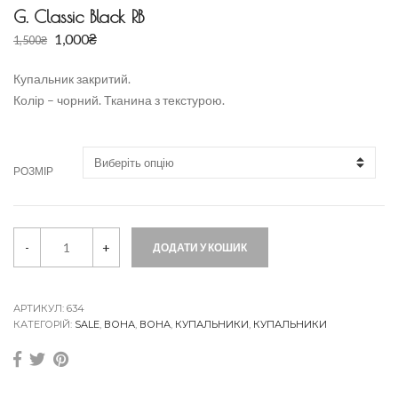
G. Classic Black RB
1,000
₴
1,500
₴
Купальник закритий.
Колір – чорний. Тканина з текстурою.
РОЗМІР
G
-
+
ДОДАТИ У КОШИК
.
C
l
a
s
АРТИКУЛ:
634
s
КАТЕГОРІЙ:
SALE
,
ВОНА
,
ВОНА
,
КУПАЛЬНИКИ
,
КУПАЛЬНИКИ
i
c
B
l