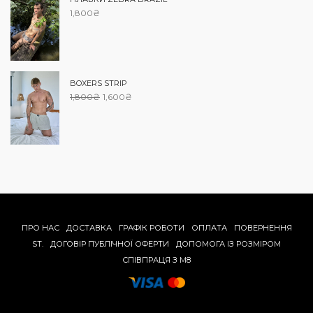
1,800
₴
BOXERS STRIP
1,800
₴
1,600
₴
ПРО НАС
ДОСТАВКА
ГРАФІК РОБОТИ
ОПЛАТА
ПОВЕРНЕННЯ
ST.
ДОГОВІР ПУБЛІЧНОЇ ОФЕРТИ
ДОПОМОГА IЗ РОЗМIРОМ
СПІВПРАЦЯ З M8