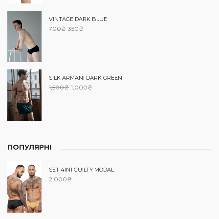
VINTAGE DARK BLUE
700
₴
350
₴
SILK ARMANI DARK GREEN
1,500
₴
1,000
₴
ПОПУЛЯРНІ
SET 4IN1 GUILTY MODAL
2,000
₴