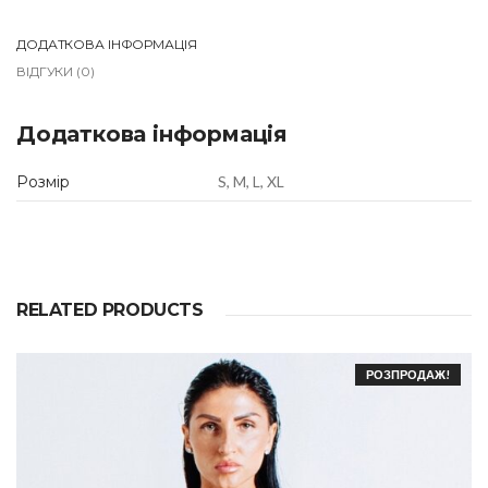
a
c
k
ДОДАТКОВА ІНФОРМАЦІЯ
R
ВІДГУКИ (0)
B
q
u
Додаткова інформація
a
n
t
Розмір
S, M, L, XL
i
t
y
RELATED PRODUCTS
РОЗПРОДАЖ!