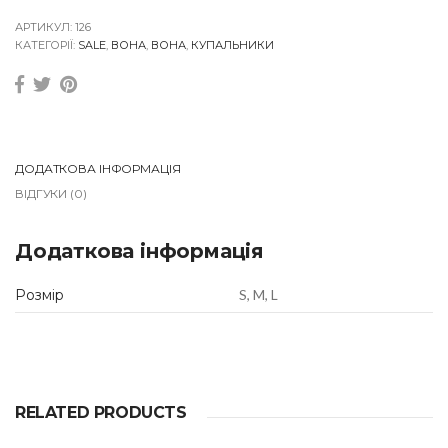
I
M
АРТИКУЛ:
126
B
КАТЕГОРІЇ:
SALE
,
ВОНА
,
ВОНА
,
КУПАЛЬНИКИ
E
A
N
S
q
u
a
ДОДАТКОВА ІНФОРМАЦІЯ
n
ВІДГУКИ (0)
t
i
t
Додаткова інформація
y
Розмір
S, M, L
RELATED PRODUCTS