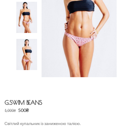
G.SWIM BEANS
500
₴
1,000
₴
Світлий купальник із заниженою талією.