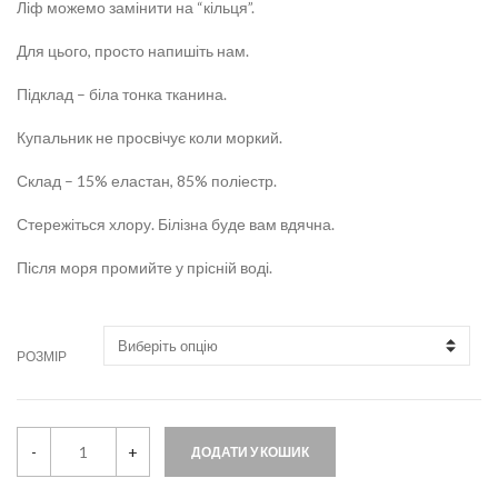
Ліф можемо замінити на “кільця”.
Для цього, просто напишіть нам.
Підклад – біла тонка тканина.
Купальник не просвічує коли моркий.
Склад – 15% еластан, 85% поліестр.
Стережіться хлору. Білізна буде вам вдячна.
Після моря промийте у прісній воді.
РОЗМІР
G
-
+
ДОДАТИ У КОШИК
.
S
W