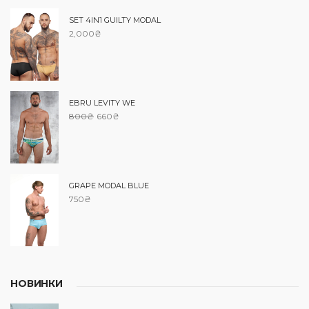
SET 4IN1 GUILTY MODAL
2,000
₴
EBRU LEVITY WE
800
₴
660
₴
GRAPE MODAL BLUE
750
₴
НОВИНКИ