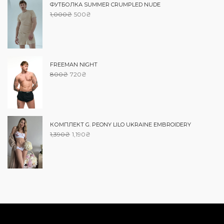
ФУТБОЛКА SUMMER CRUMPLED NUDE
1,000
₴
500
₴
FREEMAN NIGHT
800
₴
720
₴
КОМПЛЕКТ G. PEONY LILO UKRAINE EMBROIDERY
1,390
₴
1,190
₴