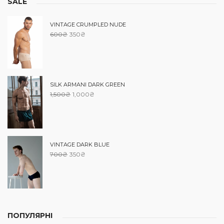
SALE
VINTAGE CRUMPLED NUDE
600
₴
350
₴
SILK ARMANI DARK GREEN
1,500
₴
1,000
₴
VINTAGE DARK BLUE
700
₴
350
₴
ПОПУЛЯРНІ