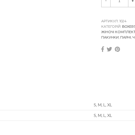
-
+
e
t
M
a
n
АРТИКУЛ:
1024
&
КАТЕГОРІЙ:
BOXER
W
ЖІНОЧІ КОМПЛЕК
o
ПАКУНКИ
,
ПАРНІ
,
m
a
n
B
o
x
e
r
s
P
i
n
k
S, M, L, XL
q
u
S, M, L, XL
a
n
t
i