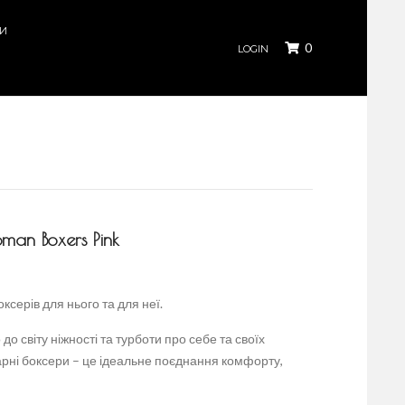
КИ
0
LOGIN
an Boxers Pink
оксерів для нього та для неї.
о світу ніжності та турботи про себе та своїх
арні боксери – це ідеальне поєднання комфорту,