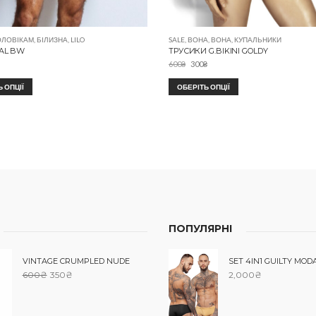
ОЛОВІКАМ
,
БІЛИЗНА
,
LILO
SALE
,
ВОНА
,
ВОНА
,
КУПАЛЬНИКИ
DAL BW
ТРУСИКИ G.BIKINI GOLDY
600
₴
300
₴
 ОПЦІЇ
ОБЕРІТЬ ОПЦІЇ
ПОПУЛЯРНІ
VINTAGE CRUMPLED NUDE
SET 4IN1 GUILTY MOD
600
₴
350
₴
2,000
₴