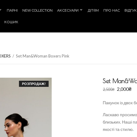
ПАРНІ
NEW COLLECTION
АКСЕСУАРИ
ДІТЯМ
ПРО НАС
ВІДГУ
КОШИК
OXERS
/
Set Man&Woman Boxers Pink
Set Man&Wom
РОЗПРОДАЖ!
2,000
₴
2,500
₴
Пакунок із двох б
Ласкаво просимо д
близьких. Наші п
якості та стилю.