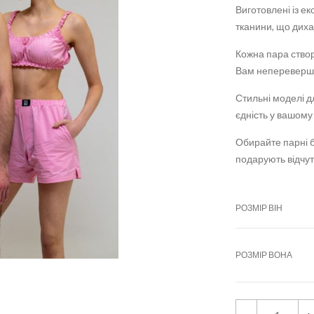
Виготовлені із е
тканини, що диха
Кожна пара створ
Вам непереверш
Стильні моделі д
єдність у вашому 
Обирайте парні б
подарують відчут
РОЗМІР ВІН
РОЗМІР ВОНА
S