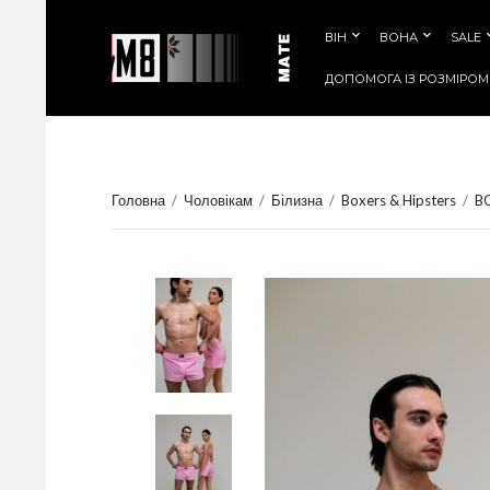
ВІН
ВОНА
SALE
ДОПОМОГА IЗ РОЗМIРОМ
Головна
/
Чоловікам
/
Білизна
/
Boxers & Hipsters
/
B