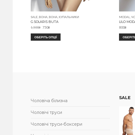
SALE
,
ВОНА
,
ВОНА
,
КУПАЛЬНИКИ
MODAL
,
Ч
G.SOLARIS BUTA
LILO MO
1,500
₴
750
₴
800
₴
ОБЕРІТЬ ОПЦІЇ
ОБЕРІТЬ
SALE
Чоловіча білизна
Чоловічі труси
Чоловічі труси-боксери