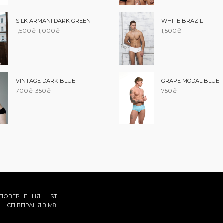
SILK ARMANI DARK GREEN
WHITE BRAZIL
1,500
₴
1,000
₴
1,500
₴
GRAPE MODAL BLUE
VINTAGE DARK BLUE
750
₴
700
₴
350
₴
ПОВЕРНЕННЯ
ST.
СПІВПРАЦЯ З M8