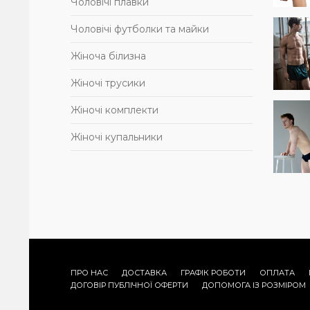
Чоловічі плавки
Чоловічі футболки та майки
Жіноча білизна
Жіночі трусики
Жіночі комплекти
Жіночі купальники
ПРО НАС
ДОСТАВКА
ГРАФІК РОБОТИ
ОПЛАТА
ДОГОВІР ПУБЛІЧНОЇ ОФЕРТИ
ДОПОМОГА IЗ РОЗМIРОМ