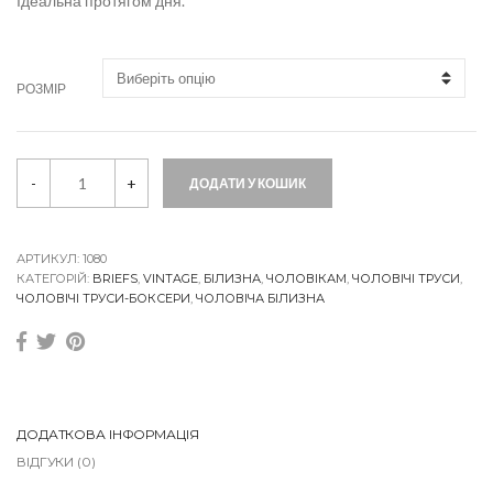
Ідеальна протягом дня.
РОЗМІР
V
-
+
ДОДАТИ У КОШИК
i
n
t
a
g
АРТИКУЛ:
1080
e
КАТЕГОРІЙ:
BRIEFS
,
VINTAGE
,
БІЛИЗНА
,
ЧОЛОВІКАМ
,
ЧОЛОВІЧІ ТРУСИ
,
B
ЧОЛОВІЧІ ТРУСИ-БОКСЕРИ
,
ЧОЛОВІЧА БІЛИЗНА
R
q
u
a
n
t
i
ДОДАТКОВА ІНФОРМАЦІЯ
t
ВІДГУКИ (0)
y