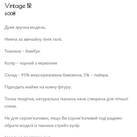
Vintage BR
600
₴
Дуже зручна модель.
Нижча за звичайну лінія таліі.
Тканина – бамбук
Колір – чорний з червоним
Склад – 95% мерсеризована бавовона, 5% – лайкра.
Підходить майже на кожну фігуру.
Тонка тендітна, натуральна тканина наче створена для літньої
спеки.
Не для сором’язливих, якщо Ви сором’язливий тоді радимо
обрати моделі із тканини стрейч-кулір