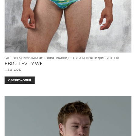
SALE
,
ВІН
,
ЧОЛОВІКАМ
,
ЧОЛОВІЧІ ПЛАВКИ
,
ПЛАВКИ ТА ШОРТИ ДЛЯ КУПАННЯ
EBRU LEVITY WE
800
₴
660
₴
ОБЕРІТЬ ОПЦІЇ