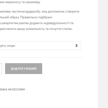
овни мериносу та кашеміру
важлива частинагардеробу, яка допомагає створити
льний образ. Правильно підібрані
,шкарпетки,шапки додають індивідуальності та
дкреслюють вашу унікальність та почуття стилю.
ДОДАТИ У КОШИК
ЯЗАНІ АКСЕСУАРИ