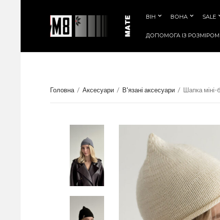
ВІН
ВОНА
SALE
ДОПОМОГА IЗ РОЗМIРОМ
Головна
/
Аксесуари
/
В'язані аксесуари
/
Шапка міні-б