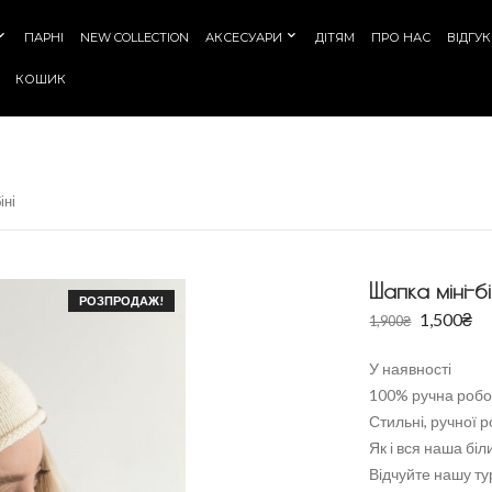
ПАРНІ
NEW COLLECTION
АКСЕСУАРИ
ДІТЯМ
ПРО НАС
ВІДГУ
КОШИК
іні
Шапка міні-бі
РОЗПРОДАЖ!
1,500
₴
1,900
₴
У наявності
100% ручна робот
Стильні, ручної 
Як і вся наша біл
Відчуйте нашу ту