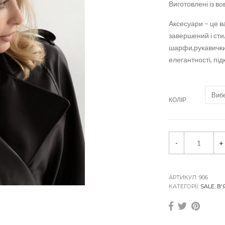
Виготовлені із в
Аксесуари – це 
завершений і сти
шарфи,рукавички
елегантності, пі
КОЛІР
Ш
-
+
а
п
к
а
м
АРТИКУЛ:
906
і
КАТЕГОРІЇ:
SALE
,
В'
н
і
-
б