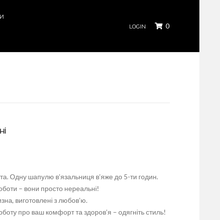
КИ
0
LOGIN
ні
а. Одну шапулю в’язальниця в’яже до 5-ти годин.
роботи – вони просто нереальні!
изна, виготовлені з любов’ю.
рботу про ваш комфорт та здоров’я – одягніть стиль!