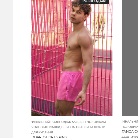
РОЗПРОДАЖ!
ФІНАЛЬН
ФІНАЛЬНИЙ РОЗПРОДАЖ
,
SALE
,
ВІН
,
ЧОЛОВІКАМ
,
ЧОЛОВІЧА
ЧОЛОВІЧІ ПЛАВКИ
,
БІЛИЗНА
,
ПЛАВКИ ТА ШОРТИ
TANGA C
ДЛЯ КУПАННЯ
BOARDSHORTS PING
650
₴
450