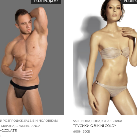
РОЗПРОДАЖ!
РОЗПР
ИЙ РОЗПРОДАЖ
,
SALE
,
ВІН
,
ЧОЛОВІКАМ
,
SALE
,
ВОНА
,
ВОНА
,
КУПАЛЬНИКИ
ТРУСИКИ G.BIKINI GOLDY
 БІЛИЗНА
,
БІЛИЗНА
,
TANGA
HOCOLATE
600
₴
300
₴
₴