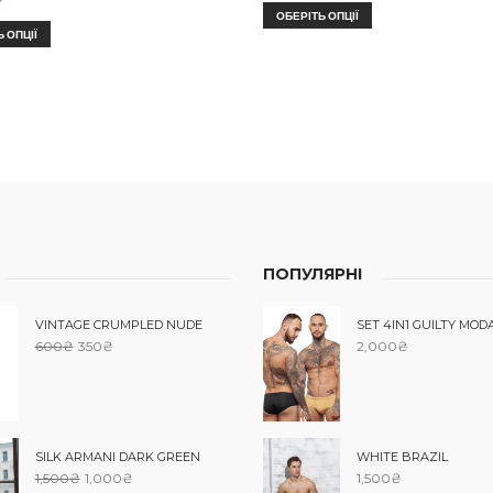
ОБЕРІТЬ ОПЦІЇ
 ОПЦІЇ
ПОПУЛЯРНІ
VINTAGE CRUMPLED NUDE
SET 4IN1 GUILTY MOD
600
₴
350
₴
2,000
₴
SILK ARMANI DARK GREEN
WHITE BRAZIL
1,500
₴
1,000
₴
1,500
₴