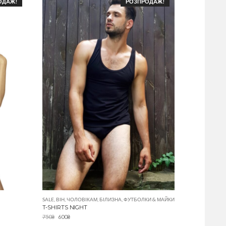
ОДАЖ!
РОЗПРОДАЖ!
SALE
,
ВІН
,
ЧОЛОВІКАМ
,
БІЛИЗНА
,
ФУТБОЛКИ & МАЙКИ
T-SHIRTS NIGHT
750
₴
600
₴