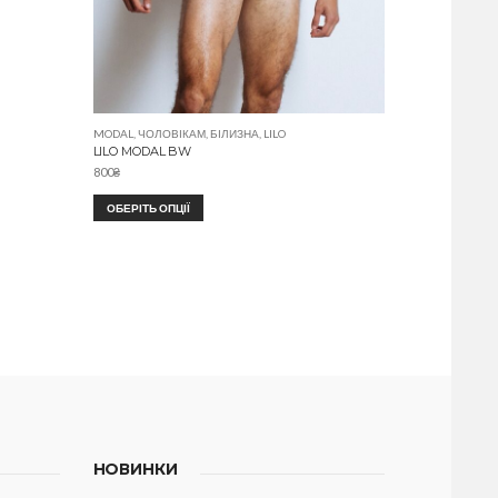
MODAL
,
ЧОЛОВІКАМ
,
БІЛИЗНА
,
LILO
LILO MODAL BW
800
₴
ОБЕРІТЬ ОПЦІЇ
НОВИНКИ