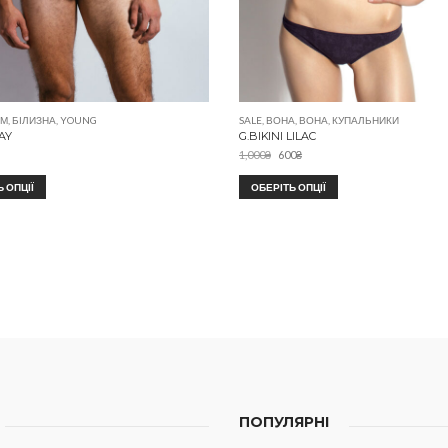
АМ
,
БІЛИЗНА
,
YOUNG
SALE
,
ВОНА
,
ВОНА
,
КУПАЛЬНИКИ
AY
G.BIKINI LILAC
1,000
₴
600
₴
 ОПЦІЇ
ОБЕРІТЬ ОПЦІЇ
ПОПУЛЯРНІ