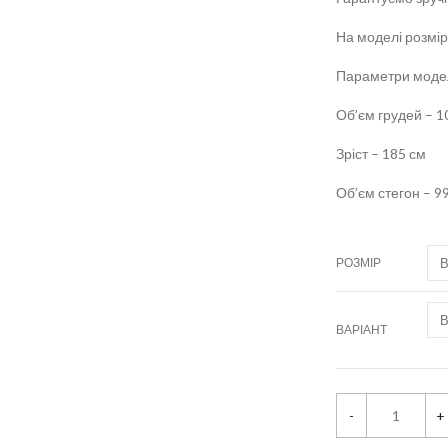
На моделі розмі
Параметри модел
Об’єм грудей – 1
Зріст – 185 см
Об’єм стегон – 9
РОЗМІР
ВАРІАНТ
M
-
+
a
n