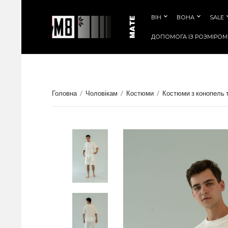
ВІН
ВОНА
SALE
ДОПОМОГА IЗ РОЗМIРОМ
Головна
/
Чоловікам
/
Костюми
/
Костюми з конопель 