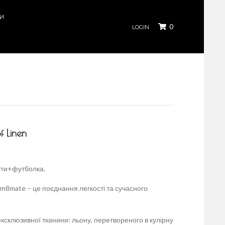
КИ
0
LOGIN
f Linen
рти+футболка.
д m8mate – це поєднання легкості та сучасного
ексклюзивної тканини: льону, перетвореного в кулірну