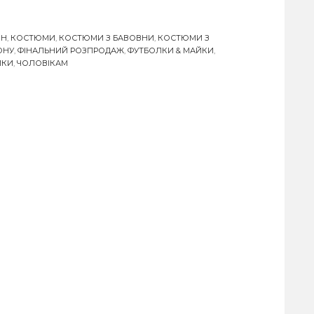
ІН
,
КОСТЮМИ
,
КОСТЮМИ З БАВОВНИ
,
КОСТЮМИ З
ОНУ
,
ФІНАЛЬНИЙ РОЗПРОДАЖ
,
ФУТБОЛКИ & МАЙКИ
,
ЙКИ
,
ЧОЛОВІКАМ