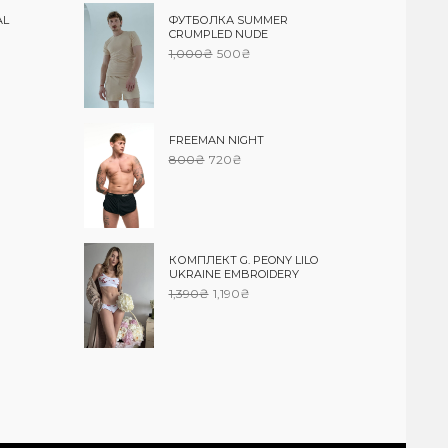
AL
ФУТБОЛКА SUMMER
CRUMPLED NUDE
1,000
₴
500
₴
FREEMAN NIGHT
800
₴
720
₴
КОМПЛЕКТ G. PEONY LILO
UKRAINE EMBROIDERY
1,390
₴
1,190
₴