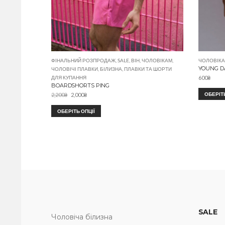
ФІНАЛЬНИЙ РОЗПРОДАЖ
,
SALE
,
ВІН
,
ЧОЛОВІКАМ
,
ЧОЛОВІК
YOUNG D
ЧОЛОВІЧІ ПЛАВКИ
,
БІЛИЗНА
,
ПЛАВКИ ТА ШОРТИ
ДЛЯ КУПАННЯ
600
₴
BOARDSHORTS PING
ОБЕРІТЬ
2,200
₴
2,000
₴
ОБЕРІТЬ ОПЦІЇ
SALE
Чоловіча білизна