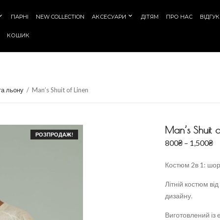
ПАРНІ
NEW COLLECTION
АКСЕСУАРИ
ДІТЯМ
ПРО НАС
ВІДГУ
КОШИК
та льону
/
Man’s Shuit of Linen
Man’s Shuit o
РОЗПРОДАЖ!
800
₴
–
1,500
₴
Костюм 2в 1: шо
Літній костюм ві
дизайну.
Виготовлений із 