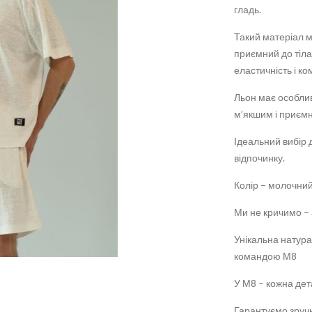
гладь.
Такий матеріал м
приємний до тіла
еластичність і к
Льон має особлив
м’якшим і приємн
Ідеальний вибір д
відпочинку.
Колір – молочний
Ми не кричимо –
Унікальна натура
командою М8
У М8 – кожна дет
Гарантуємо зруч