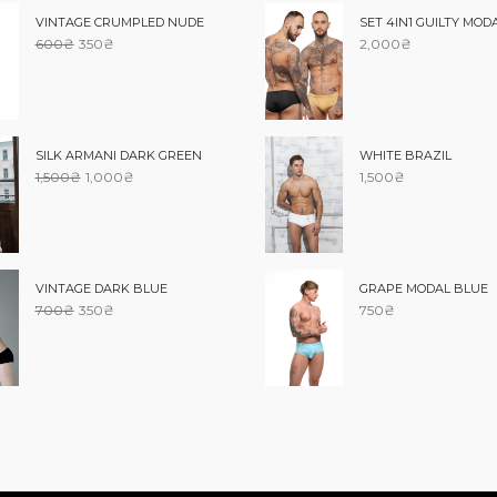
VINTAGE CRUMPLED NUDE
SET 4IN1 GUILTY MOD
600
₴
350
₴
2,000
₴
SILK ARMANI DARK GREEN
WHITE BRAZIL
1,500
₴
1,000
₴
1,500
₴
GRAPE MODAL BLUE
VINTAGE DARK BLUE
750
₴
700
₴
350
₴