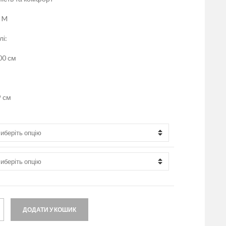
р M
і:
00 см
9 см
ДОДАТИ У КОШИК