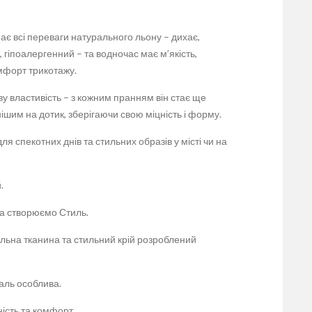
ає всі переваги натурального льону – дихає,
, гіпоалергенний – та водночас має м’якість,
омфорт трикотажу.
у властивість – з кожним пранням він стає ще
ішим на дотик, зберігаючи свою міцність і форму.
ля спекотних днів та стильних образів у місті чи на
.
 а створюємо Стиль.
льна тканина та стильний крій розроблений
аль особлива.
ність та комфорт