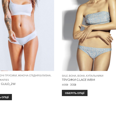
ОЧІ ТРУСИКИ
,
ЖІНОЧА СПІДНЯ БІЛИЗНА
,
SALE
,
ВОНА
,
ВОНА
,
КУПАЛЬНИКИ
ТРУСИКИ G.LACE WBM
PANTIES
G.LILO_2W
600
₴
300
₴
ОБЕРІТЬ ОПЦІЇ
 ОПЦІЇ