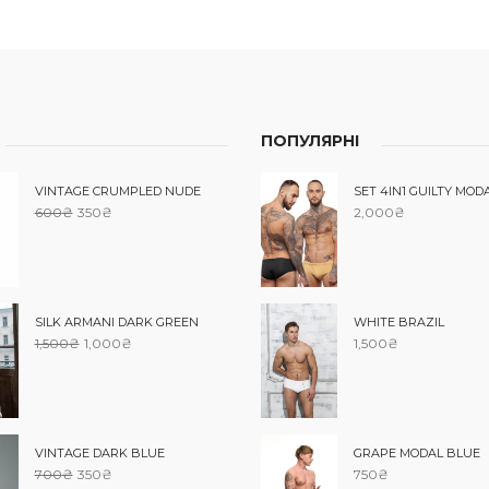
ПОПУЛЯРНІ
VINTAGE CRUMPLED NUDE
SET 4IN1 GUILTY MOD
600
₴
350
₴
2,000
₴
SILK ARMANI DARK GREEN
WHITE BRAZIL
1,500
₴
1,000
₴
1,500
₴
GRAPE MODAL BLUE
VINTAGE DARK BLUE
750
₴
700
₴
350
₴