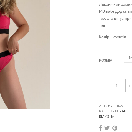
Лаконічний дизай
M8mate додає вп
тих, хто цінує пр
тілі
Колір – фуксія
РОЗМІР
Т
-
+
р
у
с
и
к
АРТИКУЛ:
1106
и
КАТЕГОРІЙ:
PANTIE
G
БІЛИЗНА
.
F
u