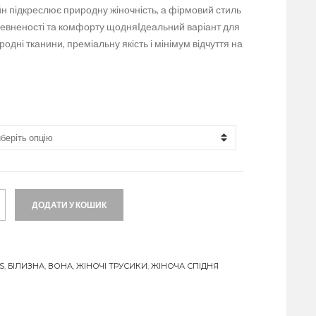
н підкреслює природну жіночність, а фірмовий стиль
евненості та комфорту щодняІдеальний варіант для
иродні тканини, преміальну якість і мінімум відчуття на
ДОДАТИ У КОШИК
S
,
БІЛИЗНА
,
ВОНА
,
ЖІНОЧІ ТРУСИКИ
,
ЖІНОЧА СПІДНЯ