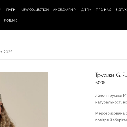
ПАРНІ
NEW COLLECTION
АКСЕСУАРИ
ДІТЯМ
ПРО НАС
ВІДГУ
КОШИК
ya 2025
Трусики G. F
500
₴
Жіночі трусики M
натуральності, ні
Мерсеризована б
повітря й зберіг