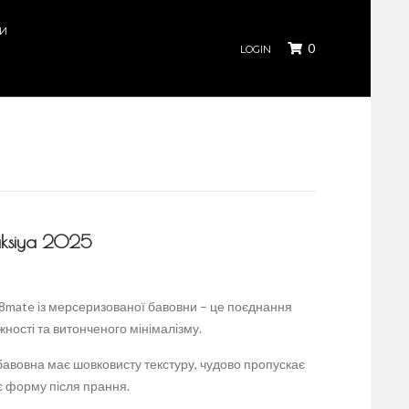
КИ
0
LOGIN
uksiya 2025
8mate із мерсеризованої бавовни – це поєднання
жності та витонченого мінімалізму.
авовна має шовковисту текстуру, чудово пропускає
ає форму після прання.