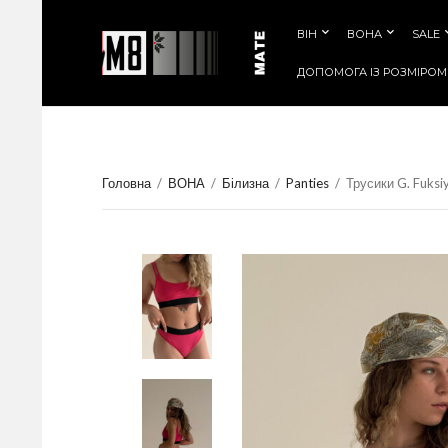
ВІН
ВОНА
SALE
ДОПОМОГА IЗ РОЗМIРОМ
Головна
/
ВОНА
/
Білизна
/
Panties
/
Трусики G. Fuksi