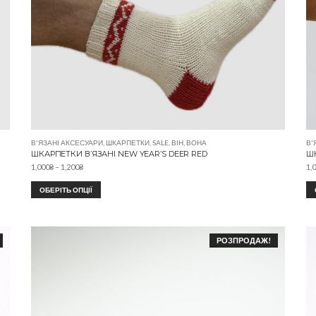
В'ЯЗАНІ АКСЕСУАРИ
,
ШКАРПЕТКИ
,
SALE
,
ВІН
,
ВОНА
В'
ШКАРПЕТКИ В’ЯЗАНІ NEW YEAR’S DEER RED
ШК
1,000
₴
–
1,200
₴
1,
ОБЕРІТЬ ОПЦІЇ
РОЗПРОДАЖ!