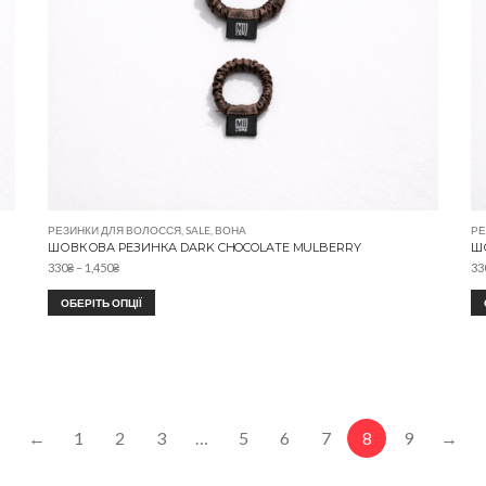
РЕЗИНКИ ДЛЯ ВОЛОССЯ
,
SALE
,
ВОНА
РЕ
ШОВКОВА РЕЗИНКА DARK CHOCOLATE MULBERRY
Ш
330
₴
–
1,450
₴
33
ОБЕРІТЬ ОПЦІЇ
←
1
2
3
…
5
6
7
8
9
→