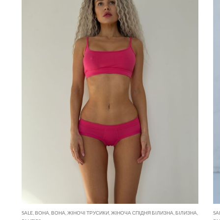
SALE
,
ВОНА
,
ВОНА
,
ЖІНОЧІ ТРУСИКИ
,
ЖІНОЧА СПІДНЯ БІЛИЗНА
,
БІЛИЗНА
,
SA