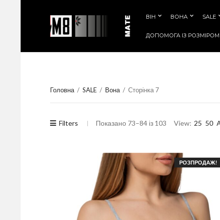
ВІН
ВОНА
SALE
ДОПОМОГА IЗ РОЗМIРОМ
Головна
/
SALE
/
Вона
/
Сторінка 7
Filters
Показано 73–84 із 103
View:
25
50
A
РОЗПРОДАЖ!