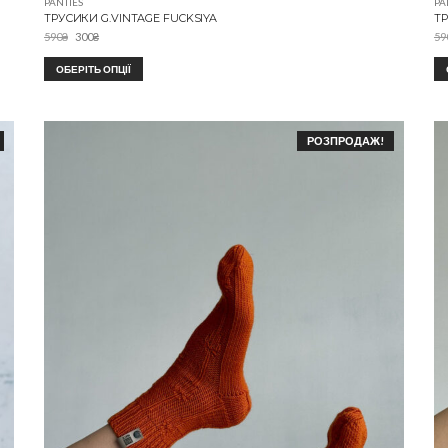
PANTIES
PA
ТРУСИКИ G.VINTAGE FUCKSIYA
Т
590
₴
300
₴
59
ОБЕРІТЬ ОПЦІЇ
РОЗПРОДАЖ!