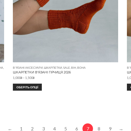
НА
,
В'ЯЗАНІ АКСЕСУАРИ
,
ШКАРПЕТКИ
,
SALE
,
ВІН
,
ВОНА
В'
ШКАРПЕТКИ В’ЯЗАНІ ГІРЧИЦЯ 2026
ШК
1,000
₴
–
1,500
₴
1,
ОБЕРІТЬ ОПЦІЇ
←
1
2
3
4
5
6
7
8
9
→