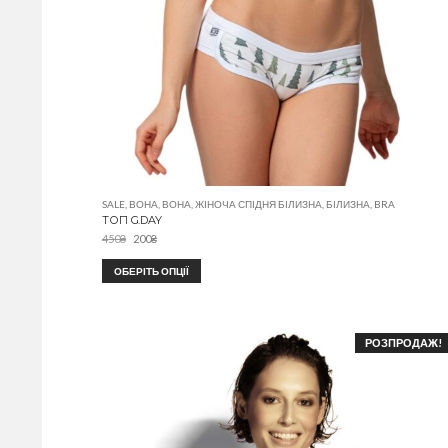
SALE
,
ВОНА
,
ВОНА
,
ЖІНОЧА СПІДНЯ БІЛИЗНА
,
БІЛИЗНА
,
BRA
ТОП G.DAY
450
₴
200
₴
ОБЕРІТЬ ОПЦІЇ
РОЗПРОДАЖ!