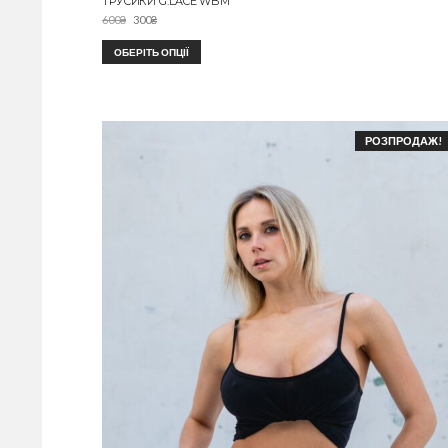
ТРУСИКИ G.LACE WBM
600
₴
300
₴
ОБЕРІТЬ ОПЦІЇ
РОЗПРОДАЖ!