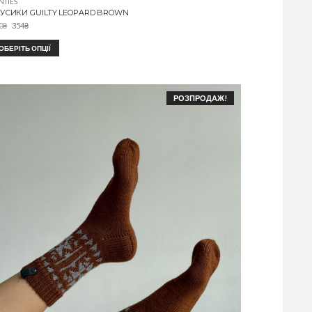
NTIES
РУСИКИ GUILTY LEOPARD BROWN
0
₴
354
₴
ОБЕРІТЬ ОПЦІЇ
РОЗПРОДАЖ!