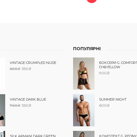
ПОПУЛЯРНІ
VINTAGE CRUMPLED NUDE
БОКСЕРИ G. COMFOR
CH&YELLOW
600
₴
350
₴
900
₴
VINTAGE DARK BLUE
SUMMER NIGHT
700
₴
350
₴
600
₴
SILK ARMANI DARK GREEN
КОМПЛЕКТ G. PEONY 