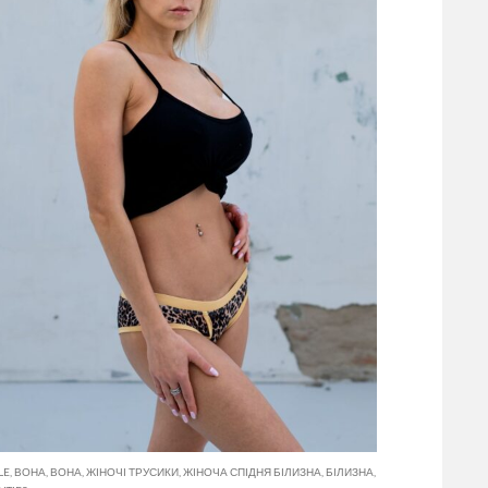
LE
,
ВОНА
,
ВОНА
,
ЖІНОЧІ ТРУСИКИ
,
ЖІНОЧА СПІДНЯ БІЛИЗНА
,
БІЛИЗНА
,