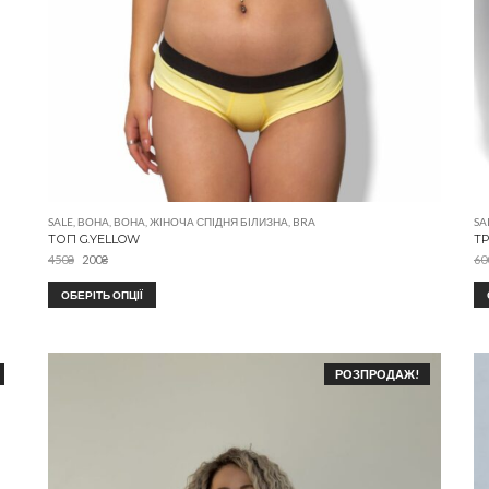
SALE
,
ВОНА
,
ВОНА
,
ЖІНОЧА СПІДНЯ БІЛИЗНА
,
BRA
SA
ТОП G.YELLOW
ТР
450
₴
200
₴
60
ОБЕРІТЬ ОПЦІЇ
РОЗПРОДАЖ!