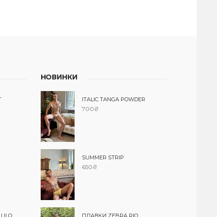
НОВИНКИ
T
ITALIC TANGA POWDER
700
₴
SUMMER STRIP
650
₴
LILO
ПЛАВКИ ZEBRA RIO