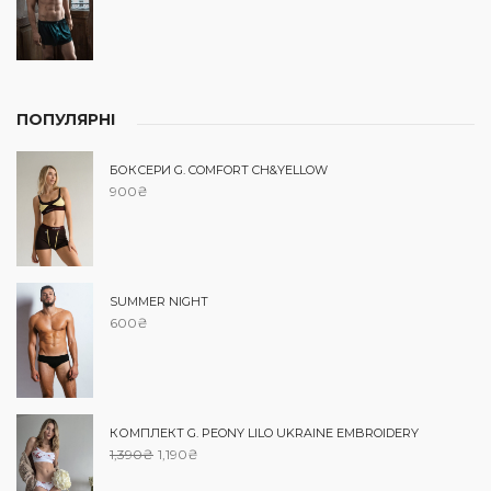
ПОПУЛЯРНІ
БОКСЕРИ G. COMFORT CH&YELLOW
900
₴
SUMMER NIGHT
600
₴
КОМПЛЕКТ G. PEONY LILO UKRAINE EMBROIDERY
1,390
₴
1,190
₴