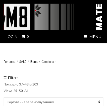
LOGIN
0
MENU
Головна
/
SALE
/
Вона
/
Сторінка 4
Filters
Показано 37–48 із 103
View:
25
50
All