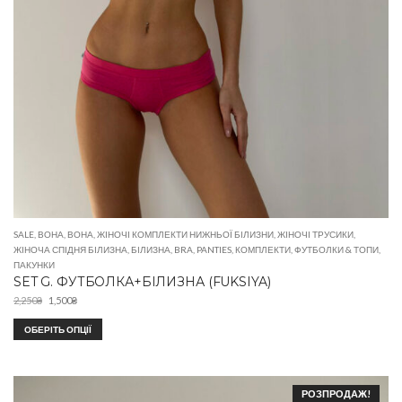
SALE
,
ВОНА
,
ВОНА
,
ЖІНОЧІ КОМПЛЕКТИ НИЖНЬОЇ БІЛИЗНИ
,
ЖІНОЧІ ТРУСИКИ
,
ЖІНОЧА СПІДНЯ БІЛИЗНА
,
БІЛИЗНА
,
BRA
,
PANTIES
,
КОМПЛЕКТИ
,
ФУТБОЛКИ & ТОПИ
,
ПАКУНКИ
SET G. ФУТБОЛКА+БІЛИЗНА (FUKSIYA)
2,250
₴
1,500
₴
ОБЕРІТЬ ОПЦІЇ
РОЗПРОДАЖ!